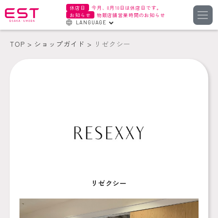
休店日
今月、8月18日は休店日です。
お知らせ
物販店舗営業時間のお知らせ
LANGUAGE
English
TOP
ショップガイド
リゼクシー
한국어
簡体字
繁体字
リゼクシー