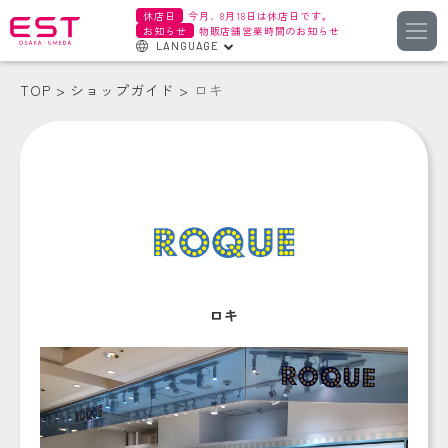
休店日
今月、8月18日は休店日です。
お知らせ
物販店舗営業時間のお知らせ
LANGUAGE
English
TOP
ショップガイド
ロキ
한국어
簡体字
繁体字
ロキ