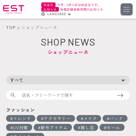
休店日
今月、8月18日は休店日です。
お知らせ
物販店舗営業時間のお知らせ
LANGUAGE
English
TOP
ショップニュース
한국어
SHOP NEWS
簡体字
ショップニュース
繁体字
検索
ファッション
トレンド
アクセサリー
メイク
バック
UV対策
新作アイテム
推し活
セール