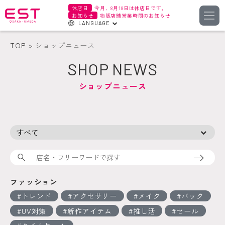
休店日
今月、8月18日は休店日です。
お知らせ
物販店舗営業時間のお知らせ
LANGUAGE
English
TOP
ショップニュース
한국어
SHOP NEWS
簡体字
ショップニュース
繁体字
検索
ファッション
トレンド
アクセサリー
メイク
バック
UV対策
新作アイテム
推し活
セール