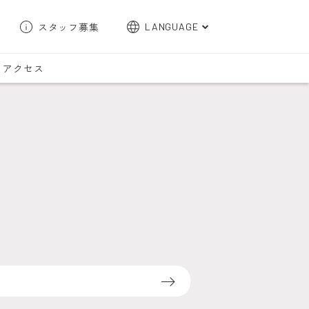
スタッフ募集
LANGUAGE
English
アクセス
한국어
簡体字
繁体字
検索