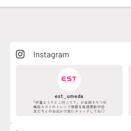
est_umeda
「何着よう？どこ行こう？」が
全部そろう🫶
梅田エストのトレンド情報を
毎週更新中😚
友だちとのお出かけ前に
チェックしてね♡