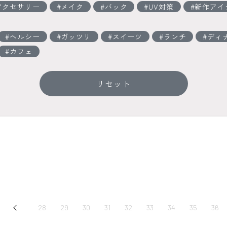
アクセサリー
メイク
バック
UV対策
新作アイ
ヘルシー
ガッツリ
スイーツ
ランチ
ディ
カフェ
リセット
Prev
28
29
30
31
32
33
34
35
36