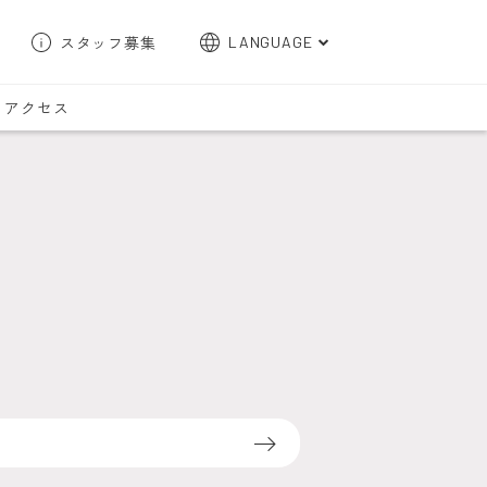
スタッフ募集
LANGUAGE
English
アクセス
한국어
簡体字
繁体字
検索