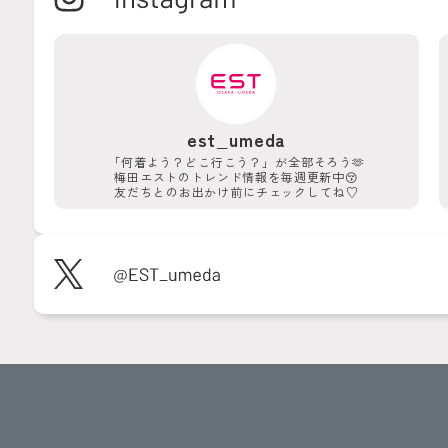
est_umeda
「何着よう？どこ行こう？」が
全部そろう🫶
梅田エストのトレンド情報を
毎週更新中😚
友だちとのお出かけ前に
チェックしてね♡