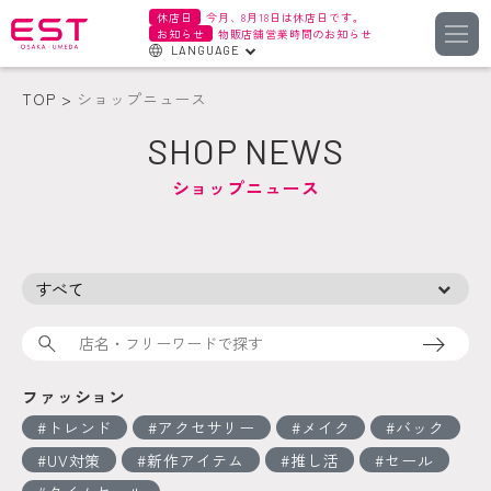
休店日
今月、8月18日は休店日です。
お知らせ
物販店舗営業時間のお知らせ
LANGUAGE
English
TOP
ショップニュース
한국어
SHOP NEWS
簡体字
ショップニュース
繁体字
検索
ファッション
トレンド
アクセサリー
メイク
バック
UV対策
新作アイテム
推し活
セール