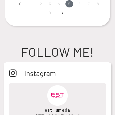
Prev
1
2
3
4
5
6
7
8
9
Next
FOLLOW ME!
est_umeda