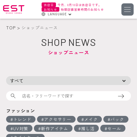
休店日
今月、8月18日は休店日です。
お知らせ
物販店舗営業時間のお知らせ
LANGUAGE
English
TOP
ショップニュース
한국어
SHOP NEWS
簡体字
ショップニュース
繁体字
検索
ファッション
トレンド
アクセサリー
メイク
バック
UV対策
新作アイテム
推し活
セール