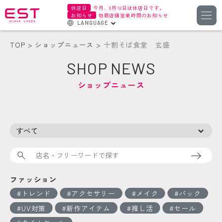
休店日
今月、8月18日は休店日です。
お知らせ
物販店舗営業時間のお知らせ
LANGUAGE
English
TOP
ショップニュース
十割そば食堂 玄盛
한국어
SHOP NEWS
簡体字
ショップニュース
繁体字
検索
ファッション
トレンド
アクセサリー
メイク
バック
UV対策
新作アイテム
推し活
セール