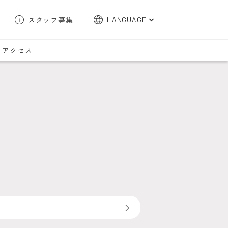
スタッフ募集
LANGUAGE
English
アクセス
한국어
簡体字
繁体字
検索