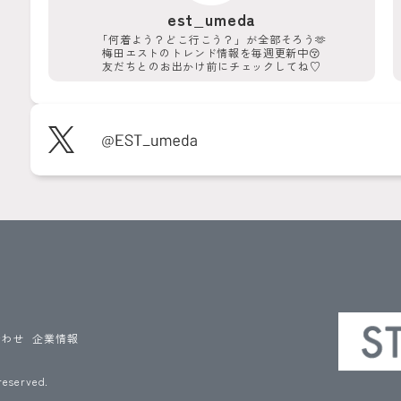
est_umeda
「何着よう？どこ行こう？」が
全部そろう🫶
梅田エストのトレンド情報を
毎週更新中😚
友だちとのお出かけ前に
チェックしてね♡
合わせ
企業情報
reserved.