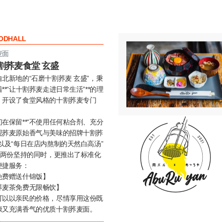
ODHALL
麦面
割荞麦食堂 玄盛
自北新地的“石磨十割荞麦 玄盛”，秉
**“让十割荞麦走进日常生活”**的理
，开设了食堂风格的十割荞麦专门
。
们在保留**“不使用任何粘合剂、充分
现荞麦原始香气与美味的招牌十割荞
”以及“每日在店内熬制的天然白高汤”
*这两份坚持的同时，更推出了标准化
便捷服务：
免费赠送什锦饭】
荞麦茶免费无限畅饮】
可以以亲民的价格，尽情享用这份既
康又充满香气的优质十割荞麦面。