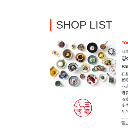
SHOP LIST
FO
日
◎O
Sa
在
餐吧
业
进
地
东
配
营业