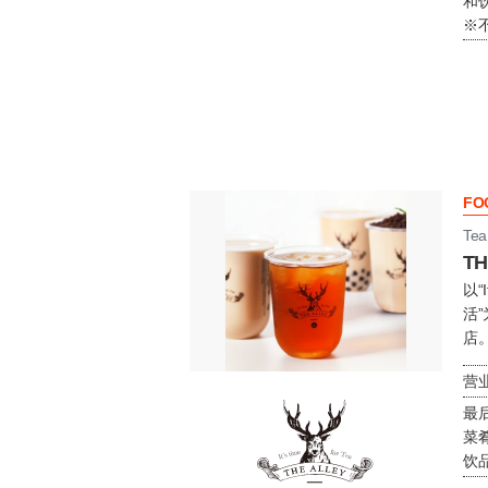
和饮
※
FO
Tea
TH
以“
活
店
营业
最
菜肴
饮品