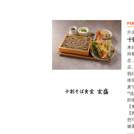
FO
荞
十
来
持着
念
店
我
体
麦
*
的
【
【
您
健