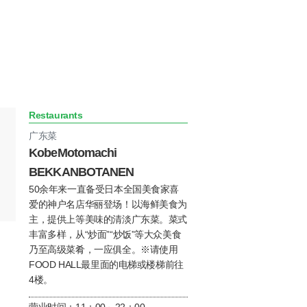
Restaurants
广东菜
KobeMotomachi
BEKKANBOTANEN
50余年来一直备受日本全国美食家喜
爱的神户名店华丽登场！以海鲜美食为
主，提供上等美味的清淡广东菜。菜式
丰富多样，从“炒面”“炒饭”等大众美食
乃至高级菜肴，一应俱全。※请使用
FOOD HALL最里面的电梯或楼梯前往
4楼。
营业时间：11：00～22：00