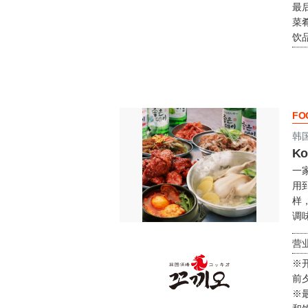
最
菜肴
饮品
FO
韩
Ko
一
用
样
调
营业
※
前夕
※