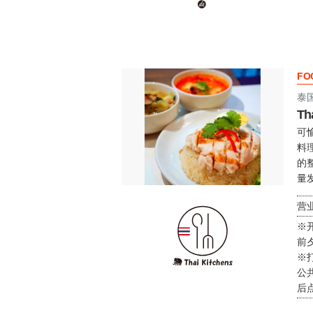
FO
泰
Th
可
料
的
量发
营业
※
前夕
※
公
后