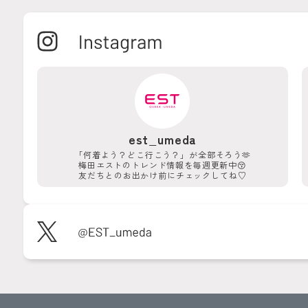
est_umeda
「何着よう？どこ行こう？」が
全部そろう🫶
梅田エストのトレンド情報を
毎週更新中😚
友だちとのお出かけ前に
チェックしてね♡