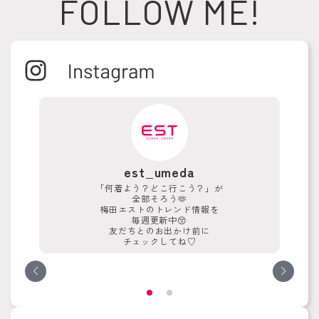
FOLLOW ME!
est_umeda
ウン
「何着よう？どこ行こう？」が
大
全部そろう🫶
梅田エストのトレンド情報を
毎週更新中😚
友だちとのお出かけ前に
チェックしてね♡