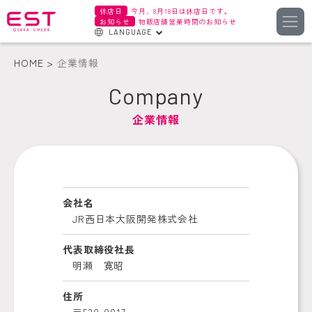
休店日
今月、8月18日は休店日です。
お知らせ
物販店舗営業時間のお知らせ
LANGUAGE
English
HOME
企業情報
한국어
Company
簡体字
企業情報
繁体字
会社名
JR西日本大阪開発株式会社
代表取締役社長
明瀬 寛昭
住所