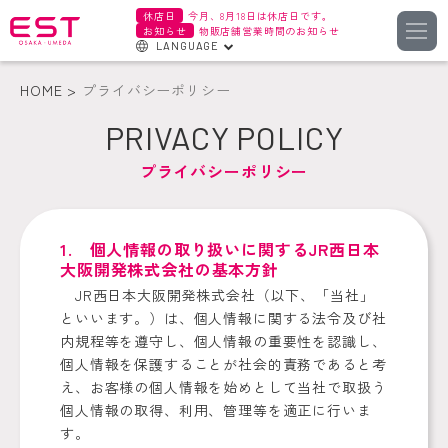
休店日
今月、8月18日は休店日です。
お知らせ
物販店舗営業時間のお知らせ
LANGUAGE
English
HOME
プライバシーポリシー
한국어
PRIVACY POLICY
簡体字
プライバシーポリシー
繁体字
1. 個人情報の取り扱いに関するJR西日本
大阪開発株式会社の基本方針
JR西日本大阪開発株式会社（以下、「当社」
といいます。）は、個人情報に関する法令及び社
内規程等を遵守し、個人情報の重要性を認識し、
個人情報を保護することが社会的責務であると考
え、お客様の個人情報を始めとして当社で取扱う
個人情報の取得、利用、管理等を適正に行いま
す。