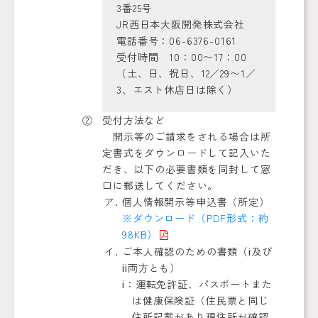
3番25号
JR西日本大阪開発株式会社
電話番号：06-6376-0161
受付時間 10：00〜17：00
（土、日、祝日、12／29〜1／
3、エスト休店日は除く）
受付方法など
開示等のご請求をされる場合は所
定書式をダウンロードして記入いた
だき、以下の必要書類を同封して窓
口に郵送してください。
個人情報開示等申込書（所定）
※ダウンロード（PDF形式：約
98KB）
ご本人確認のための書類（ⅰ及び
ⅱ両方とも）
ⅰ：運転免許証、パスポートまた
は健康保険証（住民票と同じ
住所記載があり現住所が確認