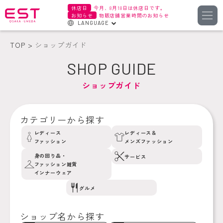
休店日
今月、8月18日は休店日です。
お知らせ
物販店舗営業時間のお知らせ
LANGUAGE
English
TOP
ショップガイド
한국어
SHOP GUIDE
簡体字
ショップガイド
繁体字
カテゴリーから探す
レディース
レディース＆
ファッション
メンズファッション
身の回り品・
サービス
ファッション雑貨
インナーウェア
グルメ
ショップ名から探す