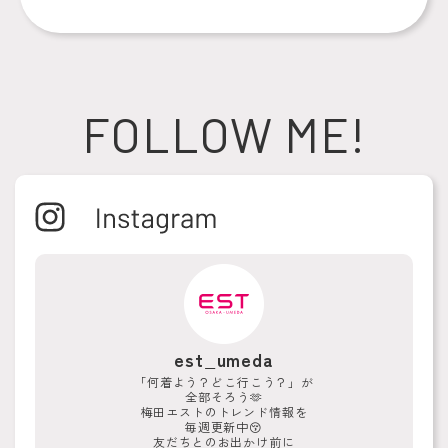
FOLLOW ME!
est_umeda
「何着よう？どこ行こう？」が
全部そろう🫶
梅田エストのトレンド情報を
毎週更新中😚
友だちとのお出かけ前に