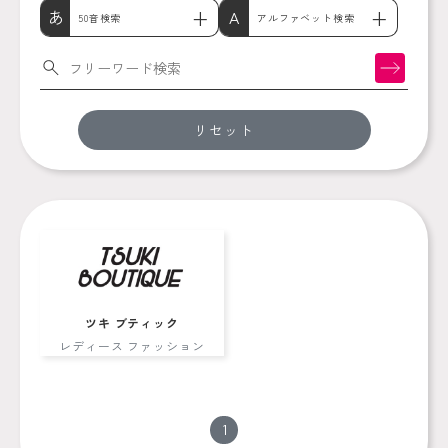
あ
A
50音検索
アルファベット検索
検索
リセット
ツキ ブティック
レディース ファッション
1