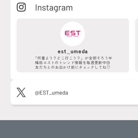
est_umeda
「何着よう？どこ行こう？」が
全部そろう🫶
梅田エストのトレンド情報を
毎週更新中😚
友だちとのお出かけ前に
チェックしてね♡