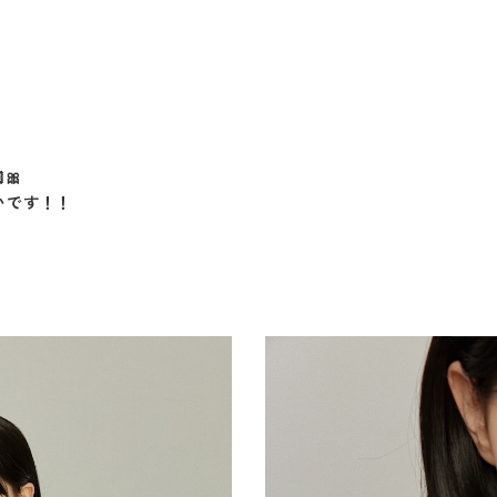
🎀
いです！！