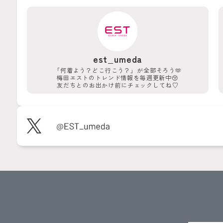
est_umeda
「何着よう？どこ行こう？」が
全部そろう🫶
梅田エストのトレンド情報を
毎週更新中😚
友だちとのお出かけ前に
チェックしてね♡