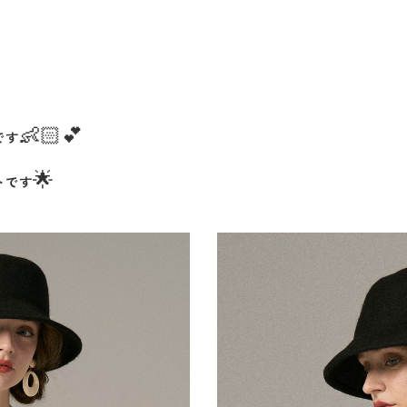
👶🏻💕
です
🌟
トです