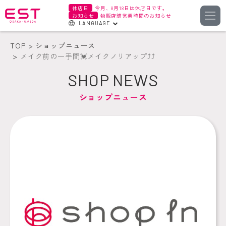
休店日
今月、8月18日は休店日です。
お知らせ
物販店舗営業時間のお知らせ
LANGUAGE
English
TOP
ショップニュース
한국어
メイク前の一手間💓メイクノリアップ⤴️⤴️
簡体字
SHOP NEWS
繁体字
ショップニュース