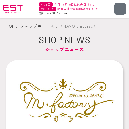
休店日
今月、8月18日は休店日です。
お知らせ
物販店舗営業時間のお知らせ
LANGUAGE
English
TOP
ショップニュース
⭐️NANO universe⭐️
한국어
SHOP NEWS
簡体字
ショップニュース
繁体字