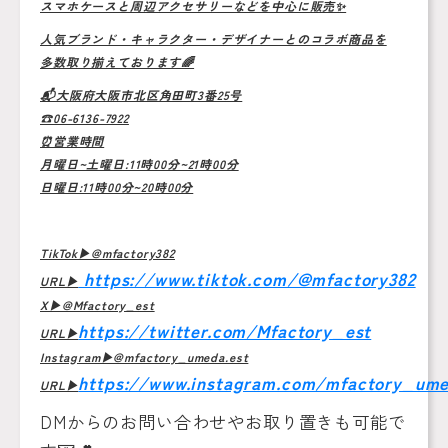
スマホケースと周辺アクセサリーなどを中心に販売✨
人気ブランド・キャラクター・デザイナーとのコラボ商品を
多数取り揃えております🌈
📬大阪府大阪市北区角田町3番25号
☎️06-6136-7922
⏰営業時間
月曜日~土曜日:11時00分~21時00分
日曜日:11時00分~20時00分
TikTok▶︎@mfactory382
https://www.tiktok.com/@mfactory382
URL▶︎
X▶︎@Mfactory_est
https://twitter.com/Mfactory_est
URL▶︎
Instagram▶︎@mfactory_umeda.est
https://www.instagram.com/mfactory_ume
URL▶︎
DMからのお問い合わせやお取り置きも可能で