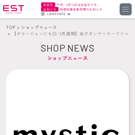
休店日
今月、8月18日は休店日です。
お知らせ
物販店舗営業時間のお知らせ
LANGUAGE
English
TOP
ショップニュース
한국어
【オケージョンにも◎/3色展開】金ボタンテーラードジャケ
簡体字
SHOP NEWS
繁体字
ショップニュース