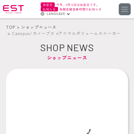
休店日
今月、8月18日は休店日です。
お知らせ
物販店舗営業時間のお知らせ
LANGUAGE
English
TOP
ショップニュース
한국어
Canopus/カノープス nアニマルボリュームスニーカー
簡体字
SHOP NEWS
繁体字
ショップニュース