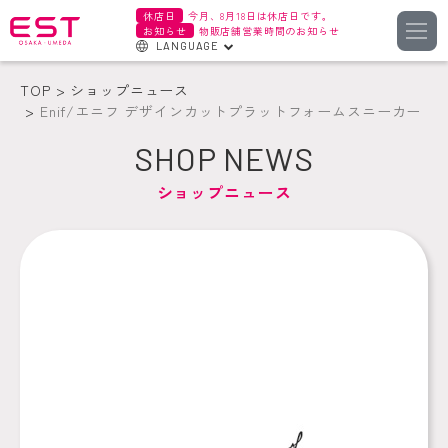
休店日
今月、8月18日は休店日です。
お知らせ
物販店舗営業時間のお知らせ
LANGUAGE
English
TOP
ショップニュース
한국어
Enif/エニフ デザインカットプラットフォームスニーカー
簡体字
SHOP NEWS
繁体字
ショップニュース