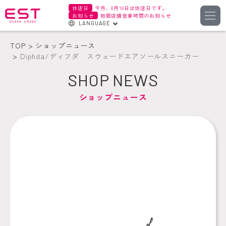
休店日
今月、8月18日は休店日です。
お知らせ
物販店舗営業時間のお知らせ
LANGUAGE
English
TOP
ショップニュース
한국어
Diphda/ディフダ スウェードエアソールスニーカー
簡体字
SHOP NEWS
繁体字
ショップニュース