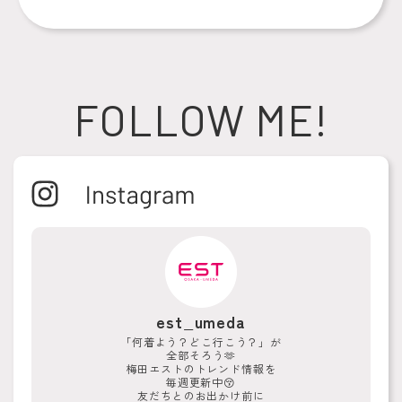
FOLLOW ME!
est_umeda
「何着よう？どこ行こう？」が
全部そろう🫶
梅田エストのトレンド情報を
毎週更新中😚
友だちとのお出かけ前に