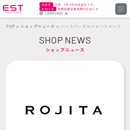
休店日
今月、8月18日は休店日です。
お知らせ
物販店舗営業時間のお知らせ
LANGUAGE
English
TOP
ショップニュース
ハートバックルショートコート
한국어
SHOP NEWS
簡体字
ショップニュース
繁体字