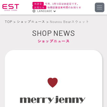
休店日
今月、8月18日は休店日です。
お知らせ
物販店舗営業時間のお知らせ
LANGUAGE
English
TOP
ショップニュース
Nounou Bearスウェット
한국어
SHOP NEWS
簡体字
ショップニュース
繁体字