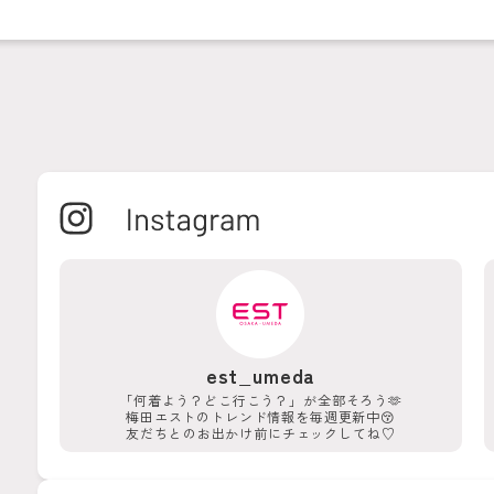
est_umeda
「何着よう？どこ行こう？」が
全部そろう🫶
梅田エストのトレンド情報を
毎週更新中😚
友だちとのお出かけ前に
チェックしてね♡