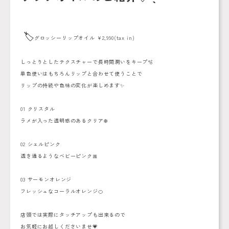
🏷️
グロッシーリップオイル ¥2,990(tax in)
しっとりとしたテクスチャーで長時間潤いをキープ🫧
単色使いはもちろんリップと合わせて使うことで
リップの持続や色味の変化が楽しめます✨
01 クリスタル
ラメが入った透明感のあるクリア❄️
02 シェルピンク
透き通るようなベビーピンク🎀
03 サーモンオレンジ
フレッシュなコーラルオレンジ🍊
店頭では実際にタッチアップも出来るので
お気軽にお越しくださいませ💗