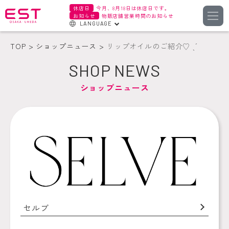
休店日
今月、8月18日は休店日です。
お知らせ
物販店舗営業時間のお知らせ
LANGUAGE
English
TOP
ショップニュース
リップオイルのご紹介♡ ˎˊ
한국어
SHOP NEWS
簡体字
ショップニュース
繁体字
セルブ