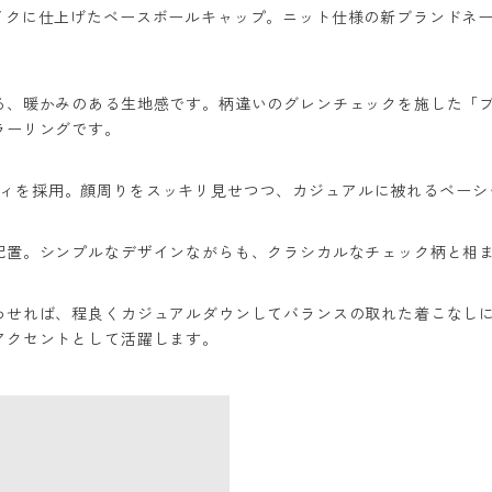
イクに仕上げたベースボールキャップ。ニット仕様の新ブランドネ
る、暖かみのある生地感です。柄違いのグレンチェックを施した「ブ
ラーリングです。
ow Capボディを採用。顔周りをスッキリ見せつつ、カジュアルに被れるベ
配置。シンプルなデザインながらも、クラシカルなチェック柄と相
わせれば、程良くカジュアルダウンしてバランスの取れた着こなし
アクセントとして活躍します。