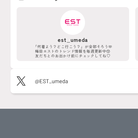
est_umeda
「何着よう？どこ行こう？」が
全部そろう🫶
梅田エストのトレンド情報を
毎週更新中😚
友だちとのお出かけ前に
チェックしてね♡