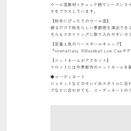
ウール混素材×チェック柄でシーズンラ
さをプラスしています。
【秋冬にぴったりのウール混】
被るだけで秋冬らしい季節感を演出でき
ちらもスタイリングに取り入れやすいカ
【定番人気のベースボールキャップ】
『newhattan』のBaseball L
【ニットネームがアクセント】
フロントには今季新作のニットネームを
◆コーディネート
ジャケットなどのキレイめスタイルに合
プなどに合わせても、コーディネートの