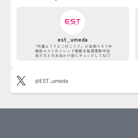
est_umeda
「何着よう？どこ行こう？」が
全部そろう🫶
梅田エストのトレンド情報を
毎週更新中😚
友だちとのお出かけ前に
チェックしてね♡