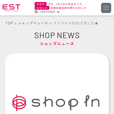
休店日
今月、8月18日は休店日です。
お知らせ
物販店舗営業時間のお知らせ
LANGUAGE
English
TOP
ショップニュース
クリスマスBOXでました🎄
한국어
SHOP NEWS
簡体字
ショップニュース
繁体字