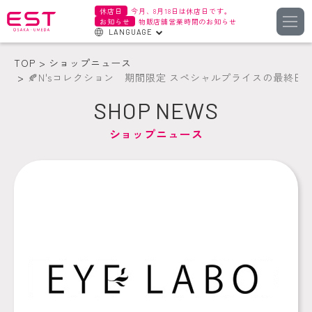
休店日
今月、8月18日は休店日です。
お知らせ
物販店舗営業時間のお知らせ
LANGUAGE
English
TOP
ショップニュース
한국어
🍂N'sコレクション 期間限定 スペシャルプライスの最終日お
簡体字
SHOP NEWS
繁体字
ショップニュース