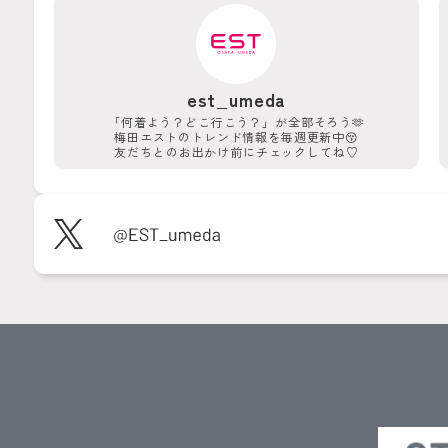
est_umeda
「何着よう？どこ行こう？」が
全部そろう🫶
梅田エストのトレンド情報を
毎週更新中😚
友だちとのお出かけ前に
チェックしてね♡