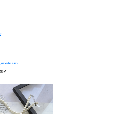
2
_umeda.est/
💕