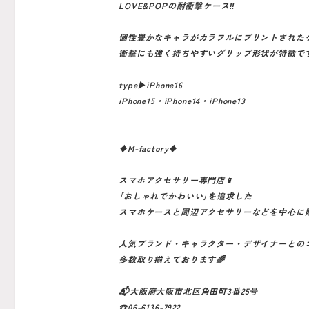
LOVE&POPの耐衝撃ケース‼️
個性豊かなキャラがカラフルにプリントされた
衝撃にも強く持ちやすいグリップ形状が特徴です
type▶︎iPhone16
iPhone15・iPhone14・iPhone13
♦️M-factory♦️
スマホアクセサリー専門店📱
｢おしゃれでかわいい｣を追求した
スマホケースと周辺アクセサリーなどを中心に
人気ブランド・キャラクター・デザイナーとの
多数取り揃えております🌈
📬大阪府大阪市北区角田町3番25号
☎️06-6136-7922