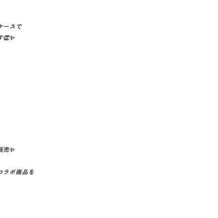
ケースで
👏✨
販売✨
コラボ商品を