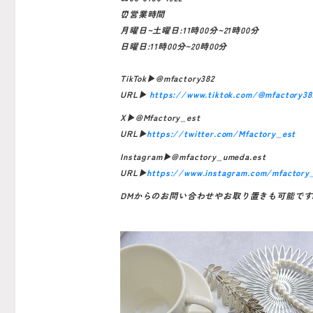
⏰営業時間
月曜日~土曜日:11時00分~21時00分
日曜日:11時00分~20時00分
TikTok▶︎@mfactory382
URL▶︎
https://www.tiktok.com/@mfactory38
X▶︎@Mfactory_est
URL▶︎
https://twitter.com/Mfactory_est
Instagram▶︎@mfactory_umeda.est
URL▶︎
https://www.instagram.com/mfactory
DMからのお問い合わせやお取り置きも可能です