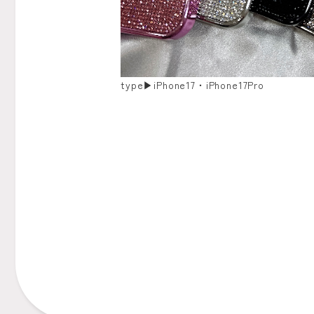
type▶︎iPhone17・iPhone17Pro