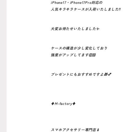
iPhone17・iPhone17Pro対応の
人気キラキラケースが入荷いたしました‼️
大変お待たせいたしました✨
ケースの構造が少し変化しており
強度がアップしてます👏🏻
プレゼントにもおすすめですよ🎁💕
♦️M-factory♦️
スマホアクセサリー専門店📱