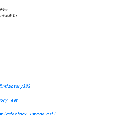
販売✨
コラボ商品を
@mfactory382
tory_est
om/mfactory_umeda.est/