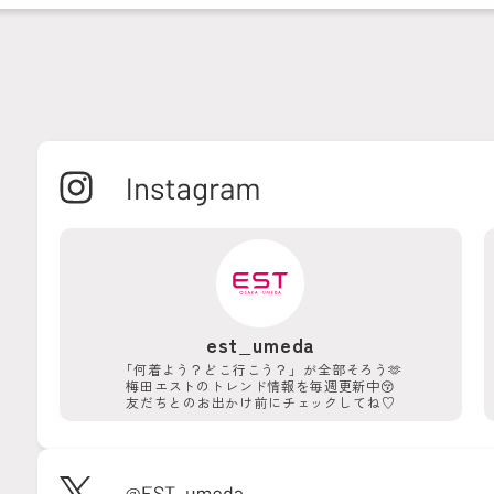
est_umeda
「何着よう？どこ行こう？」が
全部そろう🫶
梅田エストのトレンド情報を
毎週更新中😚
友だちとのお出かけ前に
チェックしてね♡