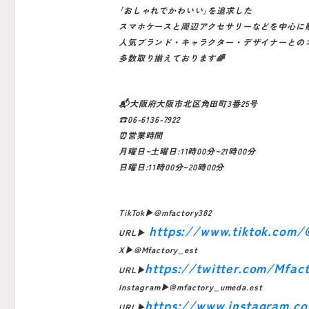
｢おしゃれでかわいい｣を追求した
スマホケースと周辺アクセサリーなどを中心に
人気ブランド・キャラクター・デザイナーとの
多数取り揃えております🌈
📬大阪府大阪市北区角田町3番25号
☎️06-6136-7922
⏰営業時間
月曜日~土曜日:11時00分~21時00分
日曜日:11時00分~20時00分
TikTok▶︎@mfactory382
https://www.tiktok.com/
URL▶︎
X▶︎@Mfactory_est
https://twitter.com/Mfac
URL▶︎
Instagram▶︎@mfactory_umeda.est
https://www.instagram.c
URL▶︎