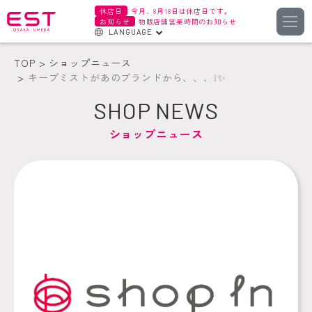
休店日
今月、8月18日は休店日です。
お知らせ
物販店舗営業時間のお知らせ
LANGUAGE
English
TOP
ショップニュース
한국어
キープミストがあのブランドから、、、❕✨
簡体字
SHOP NEWS
繁体字
ショップニュース