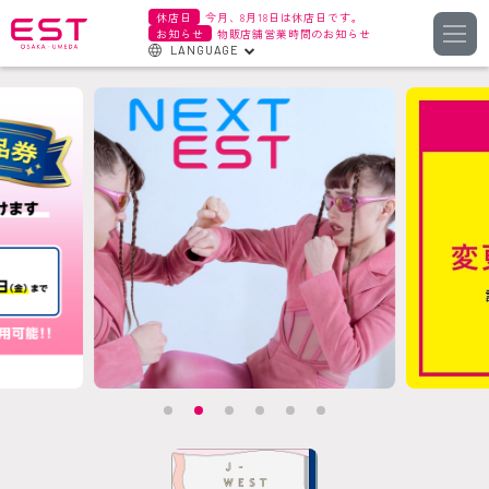
休店日
今月、8月18日は休店日です。
お知らせ
物販店舗営業時間のお知らせ
LANGUAGE
English
한국어
簡体字
繁体字