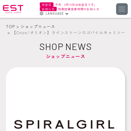
休店日
今月、8月18日は休店日です。
お知らせ
物販店舗営業時間のお知らせ
LANGUAGE
English
TOP
ショップニュース
한국어
【Orion/オリオン】ラインストーンロゴパイルキャミソール
簡体字
SHOP NEWS
繁体字
ショップニュース