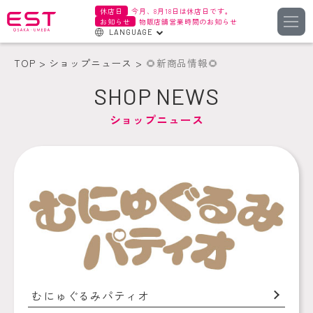
休店日
今月、8月18日は休店日です。
お知らせ
物販店舗営業時間のお知らせ
LANGUAGE
English
TOP
ショップニュース
🌻新商品情報🌻
한국어
SHOP NEWS
簡体字
ショップニュース
繁体字
むにゅぐるみパティオ