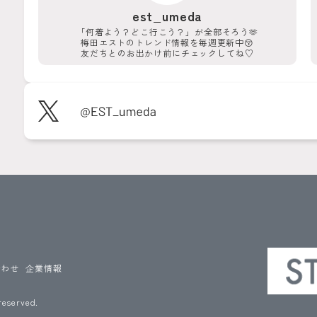
est_umeda
「何着よう？どこ行こう？」が
全部そろう🫶
梅田エストのトレンド情報を
毎週更新中😚
友だちとのお出かけ前に
チェックしてね♡
合わせ
企業情報
reserved.