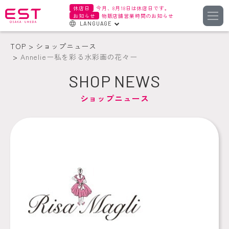
休店日
今月、8月18日は休店日です。
お知らせ
物販店舗営業時間のお知らせ
LANGUAGE
English
TOP
ショップニュース
한국어
Annelieー私を彩る水彩画の花々ー
簡体字
SHOP NEWS
繁体字
ショップニュース