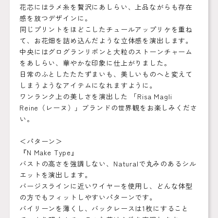
花芯にはラメ糸を贅沢にあしらい、上品ながらも存在
感を放つデザインに。
同じプリントをほどこしたチュールアップリケを重ね
て、お花畑を詰め込んだような立体感を演出します。
中央にはグログランリボンと大粒のストーンチャーム
をあしらい、華やかな印象に仕上がりました。
日常のふとしたたたずまいも、美しいものへと変えて
しまうようなアイテムになれますように。
ワンランク上の美しさを演出した 「Risa Magli
Reine（レーヌ）」ブランドの世界観をお楽しみくださ
い。
＜パターン＞
『N Make Type』
バストの高さを強調しない、Naturalで丸みのあるシル
エットを演出します。
バージスラインに近いワイヤーを使用し、どんな体型
の方でもフィットしやすいパターンです。
バイリーンを薄くし、バックレースは1枚にすること