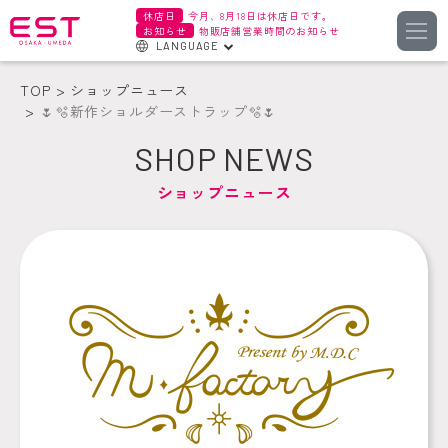
休店日
今月、8月18日は休店日です。
お知らせ
物販店舗営業時間のお知らせ
LANGUAGE
English
TOP
ショップニュース
한국어
🌷🫧新作ショルダーストラップ🫧🌷
簡体字
SHOP NEWS
繁体字
ショップニュース