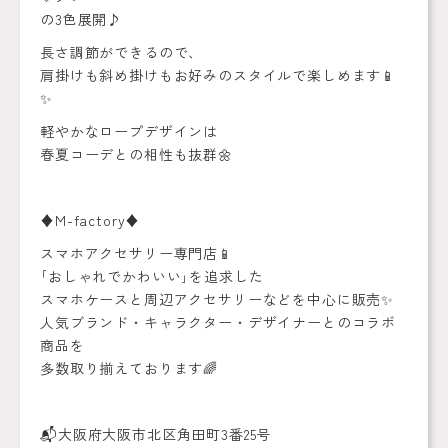
の3色展開♪
長さ調節ができるので、
肩掛けも斜め掛けもお好みのスタイルで楽しめます📱
✨
軽やかなロープデザインは
春夏コーデとの相性も抜群🌼
♦️M-factory♦️
スマホアクセサリー専門店📱
｢おしゃれでかわいい｣を追求した
スマホケースと周辺アクセサリーなどを中心に販売✨
人気ブランド・キャラクター・デザイナーとのコラボ
商品を
多数取り揃えております🌈
📬大阪府大阪市北区角田町3番25号