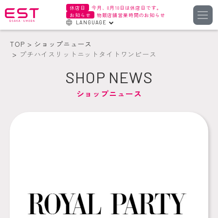
休店日
今月、8月18日は休店日です。
お知らせ
物販店舗営業時間のお知らせ
LANGUAGE
English
TOP
ショップニュース
한국어
プチハイスリットニットタイトワンピース
簡体字
SHOP NEWS
繁体字
ショップニュース