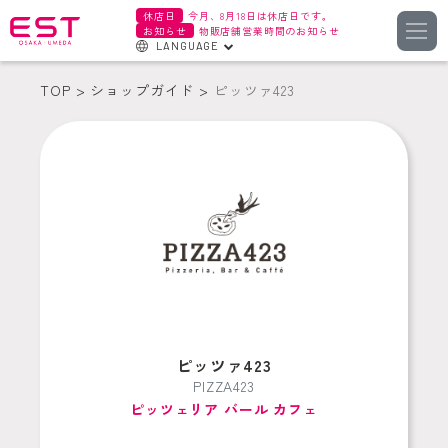
休店日
今月、8月18日は休店日です。
お知らせ
物販店舗営業時間のお知らせ
LANGUAGE
English
TOP
ショップガイド
ピッツァ423
한국어
簡体字
繁体字
ピッツァ423
PIZZA423
ピッツェリア バール カフェ