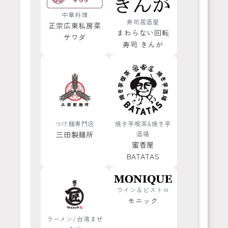
中華料理
寿司居酒屋
正宗広東私房菜
まわらない回転
サワダ
寿司 きんが
つけ麺専門店
焼き芋喫茶&焼き芋
三田製麺所
酒場
蜜香屋
BATATAS
ワイン＆ビストロ
モニック
ラーメン/台湾まぜ