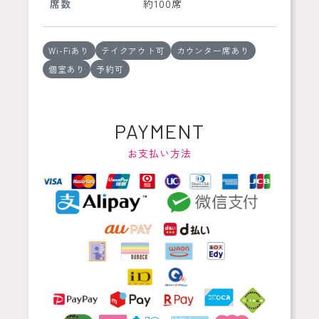
席数
約100席
Wi-Fiあり
テイクアウト可
カウンター席あり
個室あり
予約可
PAYMENT
お支払い方法