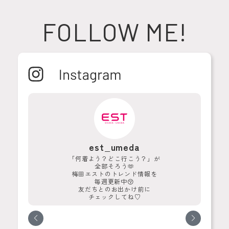
FOLLOW ME!
est_umeda
ウン
「何着よう？どこ行こう？」が
大
全部そろう🫶
梅田エストのトレンド情報を
毎週更新中😚
友だちとのお出かけ前に
チェックしてね♡