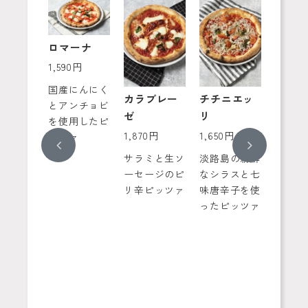
水牛モ
ロマーナ
ァレラ
1,590円
ズのマ
国産にんにく
リータ
カラブレー
チチニエッ
ビスマ
とアンチョビ
ゼ
リ
ロッソ
0円
を使用したピ
1,870円
1,650円
1,760
ッツァ
Previous
Next
級モッツ
ラチーズ
サラミと生ソ
淡路島の新鮮
卵とハ
らに燻製
ーセージのピ
なシラスと七
製チー
マルゲリ
リ辛ピッツァ
味唐辛子を使
せたピ
。
ったピッツァ