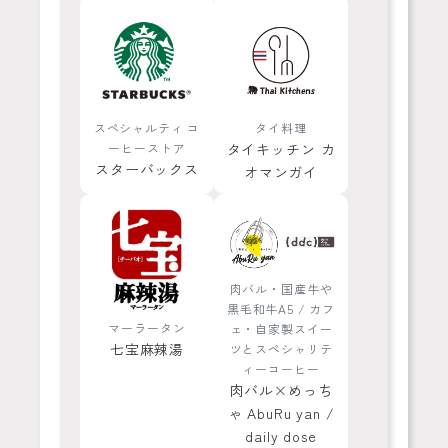
スペシャルティ コ
タイ料理
ーヒーストア
タイキッチン カ
スターバックス
オマンガイ
肉バル・国産牛や
黒毛和牛A5 / カフ
マーラータン
ェ・自家製スイー
七宝麻辣湯
ツとスペシャリテ
ィーコーヒー
肉バル×めっち
ゃ AbuRu yan /
daily dose