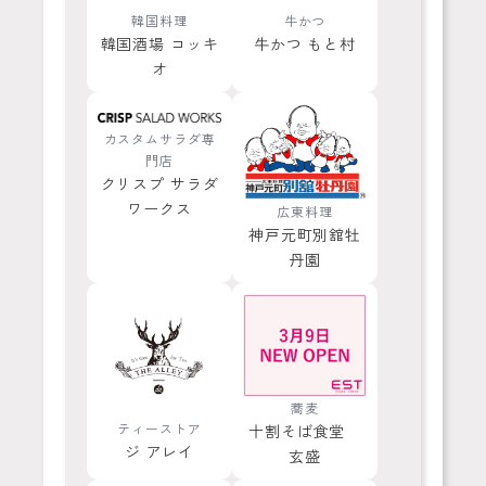
韓国料理
牛かつ
韓国酒場 コッキ
牛かつ もと村
オ
カスタムサラダ専
門店
クリスプ サラダ
ワークス
広東料理
神戸元町別舘牡
丹園
蕎麦
ティーストア
十割そば食堂
ジ アレイ
玄盛