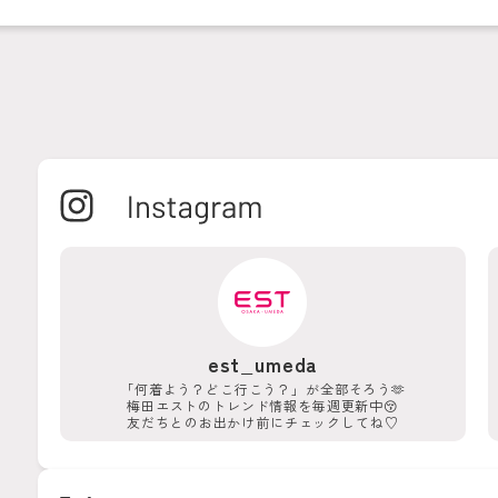
est_umeda
「何着よう？どこ行こう？」が
全部そろう🫶
梅田エストのトレンド情報を
毎週更新中😚
友だちとのお出かけ前に
チェックしてね♡