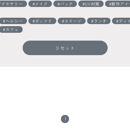
アクセサリー
メイク
バック
UV対策
新作アイ
ヘルシー
ガッツリ
スイーツ
ランチ
ディ
カフェ
リセット
1