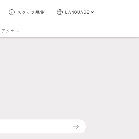
スタッフ募集
LANGUAGE
English
アクセス
한국어
簡体字
繁体字
検索