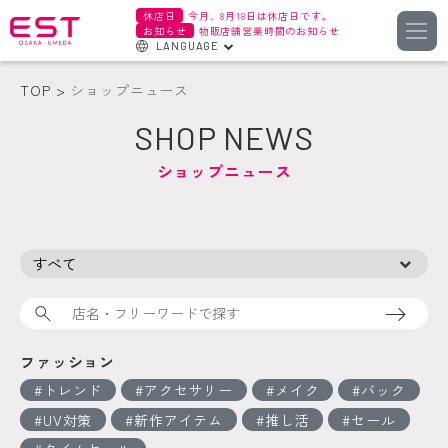
休店日
今月、8月18日は休店日です。
お知らせ
物販店舗営業時間のお知らせ
LANGUAGE
English
TOP
ショップニュース
한국어
SHOP NEWS
簡体字
ショップニュース
繁体字
検索
ファッション
トレンド
アクセサリー
メイク
バック
UV対策
新作アイテム
推し活
セール