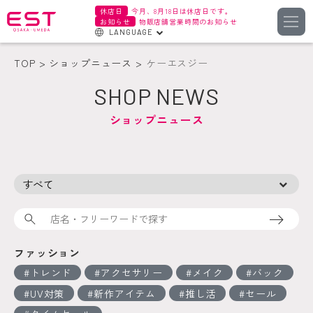
休店日
今月、8月18日は休店日です。
お知らせ
物販店舗営業時間のお知らせ
LANGUAGE
English
TOP
ショップニュース
ケーエスジー
한국어
SHOP NEWS
簡体字
ショップニュース
繁体字
検索
ファッション
トレンド
アクセサリー
メイク
バック
UV対策
新作アイテム
推し活
セール